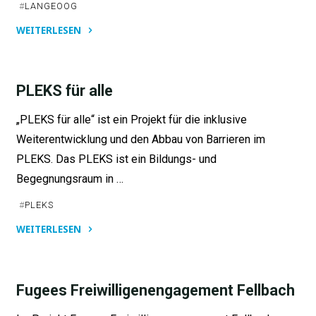
#
LANGEOOG
WEITERLESEN
"Ein
Treff
am
PLEKS für alle
Meer"
„PLEKS für alle“ ist ein Projekt für die inklusive
Weiterentwicklung und den Abbau von Barrieren im
PLEKS. Das PLEKS ist ein Bildungs- und
Begegnungsraum in …
#
PLEKS
WEITERLESEN
"PLEKS
für
alle"
Fugees Freiwilligenengagement Fellbach