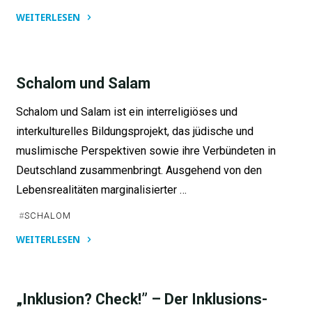
WEITERLESEN
"Geflüchtetenhilfe
mit
KI
Schalom und Salam
empowern"
Schalom und Salam ist ein interreligiöses und
interkulturelles Bildungsprojekt, das jüdische und
muslimische Perspektiven sowie ihre Verbündeten in
Deutschland zusammenbringt. Ausgehend von den
Lebensrealitäten marginalisierter …
#
SCHALOM
WEITERLESEN
"Schalom
und
Salam"
„Inklusion? Check!” – Der Inklusions-