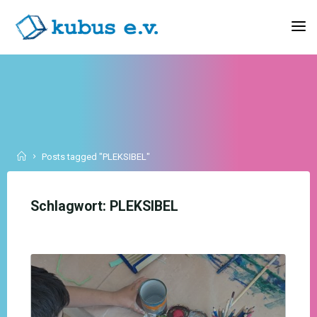
Skip
to
KUBUS
content
E.V.
Home
Posts tagged "PLEKSIBEL"
Schlagwort:
PLEKSIBEL