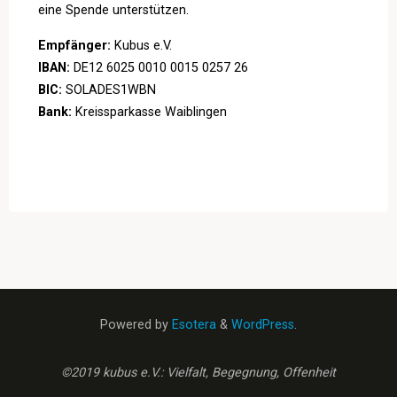
eine Spende unterstützen.
Empfänger:
Kubus e.V.
IBAN:
DE12 6025 0010 0015 0257 26
BIC:
SOLADES1WBN
Bank:
Kreissparkasse Waiblingen
Powered by
Esotera
&
WordPress
.
©2019 kubus e.V.: Vielfalt, Begegnung, Offenheit