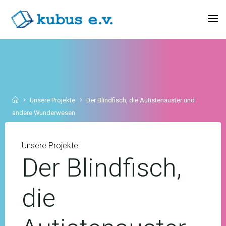
Skip
to
KUBUS
content
E.V.
Home
Unsere Projekte
Der Blindfisch, die Autistenauster und
andere Wunderwesen
Unsere Projekte
Der Blindfisch,
die