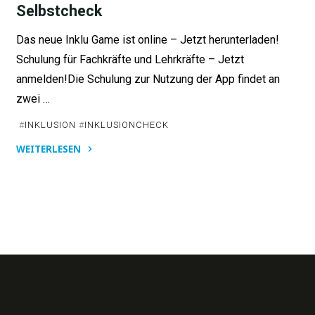
Selbstcheck
Das neue Inklu Game ist online – Jetzt herunterladen!
Schulung für Fachkräfte und Lehrkräfte – Jetzt
anmelden!Die Schulung zur Nutzung der App findet an
zwei …
#
INKLUSION
#
INKLUSIONCHECK
WEITERLESEN
"„Inklusion?
Check!”
–
Der
Inklusions-
Selbstcheck"