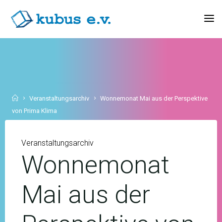
Skip
to
KUBUS
content
E.V.
Home
Veranstaltungsarchiv
Wonnemonat Mai aus der Perspektive
von Prima Klima
Veranstaltungsarchiv
Wonnemonat
Mai aus der