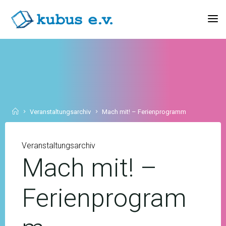
Skip
to
KUBUS
content
E.V.
Home
Veranstaltungsarchiv
Mach mit! – Ferienprogramm
Veranstaltungsarchiv
Mach mit! –
Ferienprogram