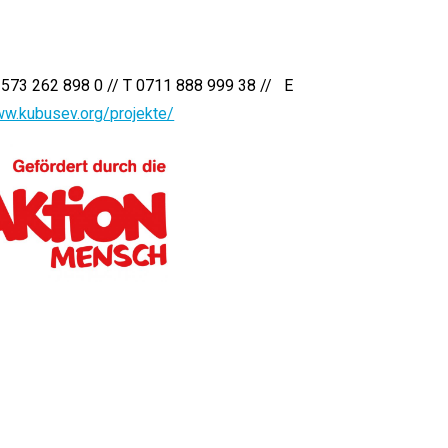
01573 262 898 0 // T 0711 888 999 38 // E
ww.kubusev.org/projekte/