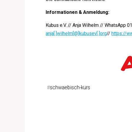
Informationen & Anmeldung:
Kubus e.V. // Anja Wilhelm // WhatsApp 
anja[.]wilhelm[@]kubusev[.]org
//
https://w
#
schwaebisch-kurs