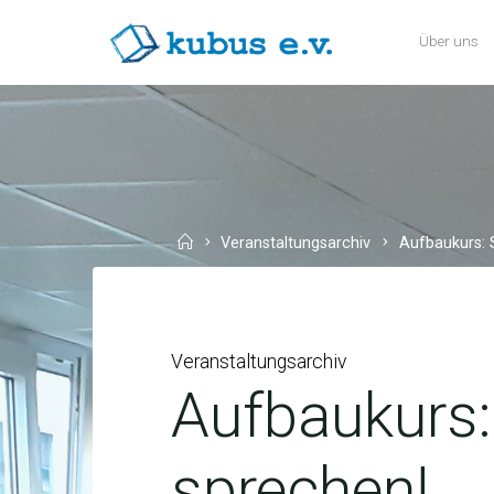
Skip
Über uns
to
KUBUS
content
E.V.
Home
Veranstaltungsarchiv
Aufbaukurs: 
Veranstaltungsarchiv
Aufbaukurs
sprechen!