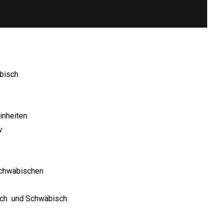
bisch
inheiten
v
Schwäbischen
sch und Schwäbisch