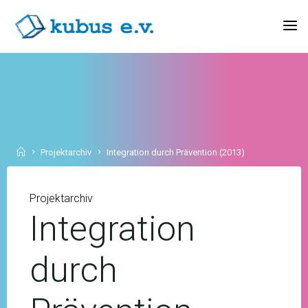
Skip
to
KUBUS
content
E.V.
Home
Projektarchiv
Integration durch Prävention (2013)
Projektarchiv
Integration
durch