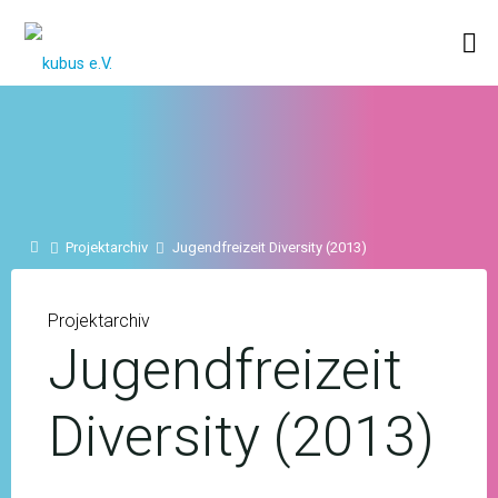
Skip
to
KUBUS
content
E.V.
Home
Projektarchiv
Jugendfreizeit Diversity (2013)
Projektarchiv
Jugendfreizeit
Diversity (2013)