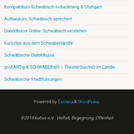
Kompaktkurs Schwäbisch in Backnang & Stuttgart
Aufbaukurs: Schwäbisch sprechen!
Dialektkurse Online: Schwäbisch verstehen
Kurzclips aus dem Schwabenländle
Schwäbische Dialektkurse
großARTig & SCHWABElhaft – Theater(luschd) im Ländle
Schwäbische Stadtführungen
Powered by
Esotera
&
WordPress
.
©2019 kubus e.V.: Vielfalt, Begegnung, Offenheit