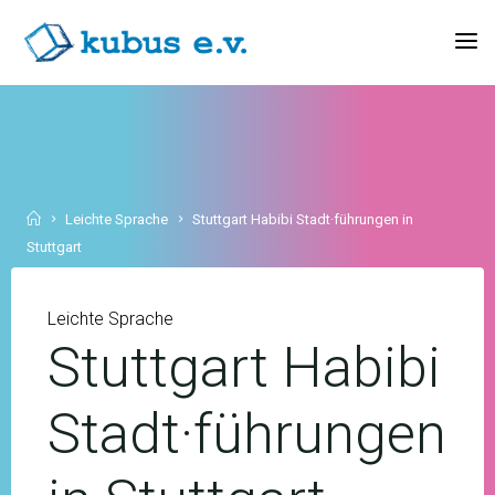
Skip
to
KUBUS
content
E.V.
Home
Leichte Sprache
Stuttgart Habibi Stadt·führungen in
Stuttgart
Leichte Sprache
Stuttgart Habibi
Stadt·führungen