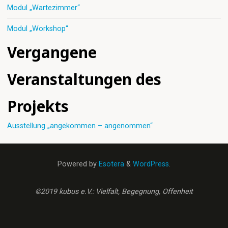
Modul „Wartezimmer“
Modul „Workshop“
Vergangene
Veranstaltungen des
Projekts
Ausstellung „angekommen – angenommen“
Powered by
Esotera
&
WordPress
.
©2019 kubus e.V.: Vielfalt, Begegnung, Offenheit