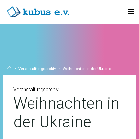
Skip
to
KUBUS
content
E.V.
Home
Veranstaltungsarchiv
Weihnachten in der Ukraine
Veranstaltungsarchiv
Weihnachten in
der Ukraine