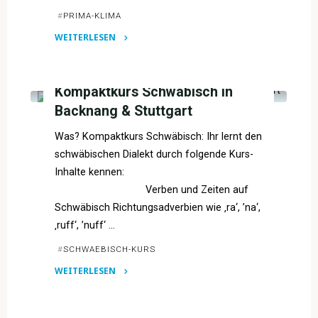
#
PRIMA-KLIMA
WEITERLESEN
"Prima
VERANSTALTUNGSARCHIV
Klima
–
Kompaktkurs Schwäbisch in
Workshopwoche"
Backnang & Stuttgart
Was? Kompaktkurs Schwäbisch: Ihr lernt den
schwäbischen Dialekt durch folgende Kurs-
Inhalte kennen:
Verben und Zeiten auf
Schwäbisch Richtungsadverbien wie ‚ra‘, ’na‘,
‚ruff‘, ’nuff‘ …
#
SCHWAEBISCH-KURS
WEITERLESEN
"Kompaktkurs
Schwäbisch