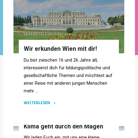
VERANSTALTUNGSARCHIV
Wir erkunden Wien mit dir!
Du bist zwischen 16 und 26 Jahre alt,
interessierst dich für bildungspolitische und
gesellschaftliche Themen und möchtest auf
einer Reise mit anderen jungen Menschen
mehr …
WEITERLESEN
"Wir
VERANSTALTUNGSARCHIV
erkunden
Wien
Klima geht durch den Magen
mit
Wir laden Euch ein, mit uns eine kleine