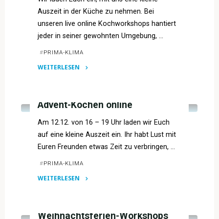
dir!"
Auszeit in der Küche zu nehmen. Bei
unseren live online Kochworkshops hantiert
jeder in seiner gewohnten Umgebung, …
#
PRIMA-KLIMA
WEITERLESEN
"Klima
VERANSTALTUNGSARCHIV
geht
durch
Advent-Kochen online
den
Am 12.12. von 16 – 19 Uhr laden wir Euch
Magen"
auf eine kleine Auszeit ein. Ihr habt Lust mit
Euren Freunden etwas Zeit zu verbringen, …
#
PRIMA-KLIMA
WEITERLESEN
"Advent-
VERANSTALTUNGSARCHIV
Kochen
online"
Weihnachtsferien-Workshops