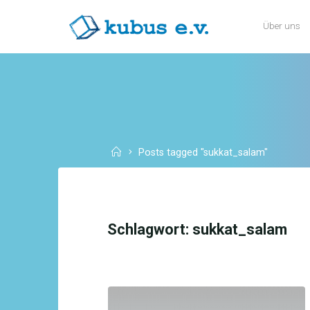
Skip
Über uns
to
KUBUS
content
E.V.
Home
Posts tagged "sukkat_salam"
Schlagwort:
sukkat_salam