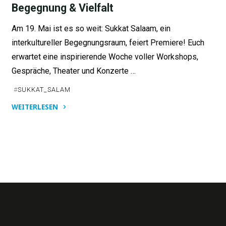
Begegnung & Vielfalt
Am 19. Mai ist es so weit: Sukkat Salaam, ein
interkultureller Begegnungsraum, feiert Premiere! Euch
erwartet eine inspirierende Woche voller Workshops,
Gespräche, Theater und Konzerte …
#
SUKKAT_SALAM
WEITERLESEN
"Sukkat
Salaam
–
Ein
Raum
für
Begegnung
&
Vielfalt"