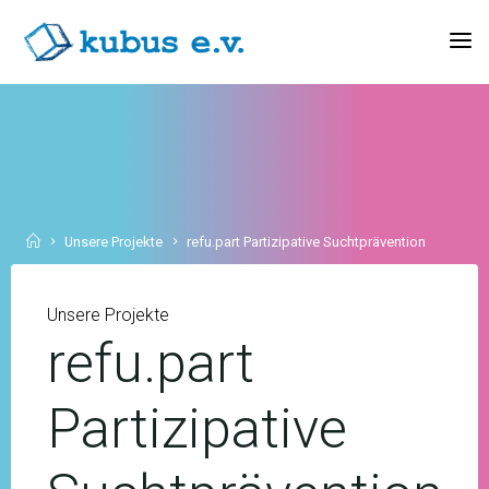
Skip
to
KUBUS
content
E.V.
Home
Unsere Projekte
refu.part Partizipative Suchtprävention
Unsere Projekte
refu.part
Partizipative