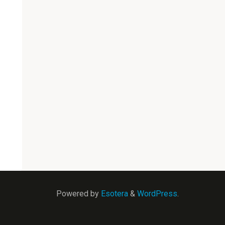
Powered by
Esotera
&
WordPress
.