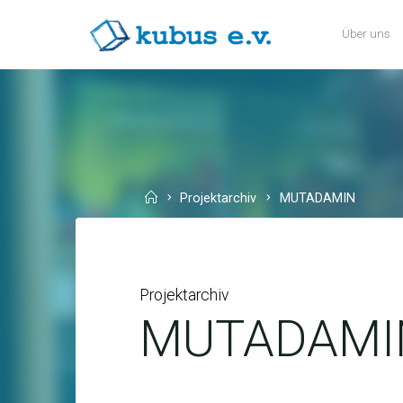
Skip
Über uns
to
KUBUS
content
E.V.
Home
Projektarchiv
MUTADAMIN
Projektarchiv
MUTADAMI