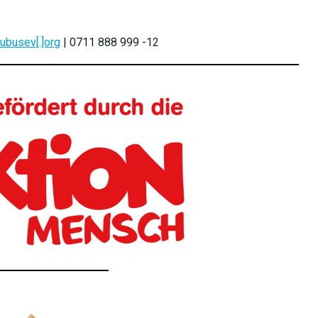
kubusev[.]org
| 0711 888 999 -12