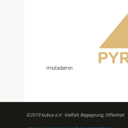
#
mutadamin
©2019 kubus e.V.: Vielfalt, Begegnung, Offenheit