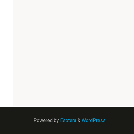
Powered by
Esotera
&
WordPress
.