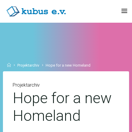
Skip
to
KUBUS
content
E.V.
Home
Projektarchiv
Hope for a new Homeland
Projektarchiv
Hope for a new
Homeland