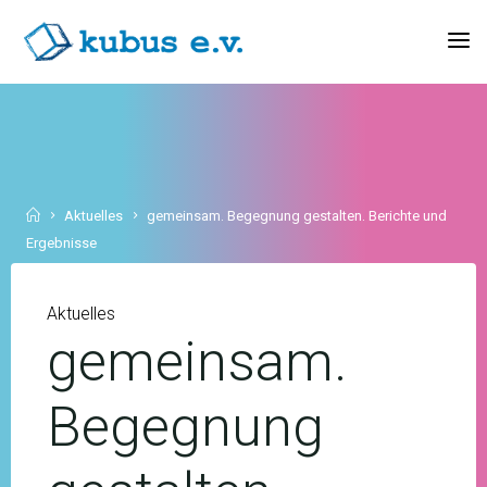
Skip
to
KUBUS
content
E.V.
Home
Aktuelles
gemeinsam. Begegnung gestalten. Berichte und
Ergebnisse
Aktuelles
gemeinsam.
Begegnung