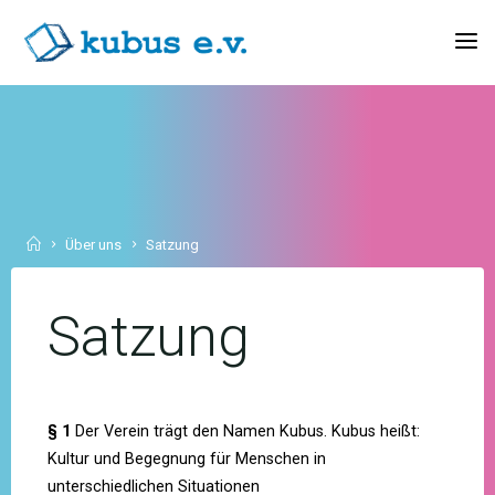
Skip
to
KUBUS
content
E.V.
Home
Über uns
Satzung
Satzung
§ 1
Der Verein trägt den Namen Kubus. Kubus heißt:
Kultur und Begegnung für Menschen in
unterschiedlichen Situationen